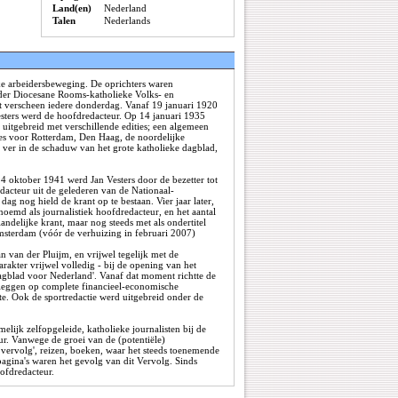
Land(en)
Nederland
Talen
Nederlands
e arbeidersbeweging. De oprichters waren
 der Diocesane Rooms-katholieke Volks- en
rift verscheen iedere donderdag. Vanaf 19 januari 1920
esters werd de hoofdredacteur. Op 14 januari 1935
uitgebreid met verschillende edities; een algemeen
ties voor Rotterdam, Den Haag, de noordelijke
g ver in de schaduw van het grote katholieke dagblad,
 4 oktober 1941 werd Jan Vesters door de bezetter tot
acteur uit de gelederen van de Nationaal-
ag nog hield de krant op te bestaan. Vier jaar later,
emd als journalistiek hoofdredacteur, en het aantal
andelijke krant, maar nog steeds met als ondertitel
msterdam (vóór de verhuizing in februari 2007)
 van der Pluijm, en vrijwel tegelijk met de
akter vrijwel volledig - bij de opening van het
gblad voor Nederland'. Vanaf dat moment richtte de
oeleggen op complete financieel-economische
te. Ook de sportredactie werd uitgebreid onder de
elijk zelfopgeleide, katholieke journalisten bij de
r. Vanwege de groei van de (potentiële)
 vervolg', reizen, boeken, waar het steeds toenemende
gina's waren het gevolg van dit Vervolg. Sinds
oofdredacteur.