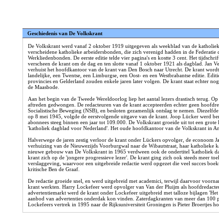
Geschiedenis van De Volkskrant
De Volkskrant werd vanaf 2 oktober 1919 uitgegeven als weekblad van de katholiek
verscheidene katholieke arbeidersbonden, die zich verenigd hadden in de Federatie
Werkliedenbonden. De eerste editie telde vier pagina's en kostte 3 cent. Het tijdsch
verscheen de krant om de dag en ten slotte vanaf 1 oktober 1921 als dagblad. Jan V
verhuist het hoofdkantoor van de krant van Den Bosch naar Utrecht. De krant wordt 
landelijke, een Twentse, een Limburgse, een Oost- en een Westbrabantse editie. Edi
provincies en Gelderland zouden enkele jaren later volgen. De krant staat echter no
de Maasbode.
Aan het begin van de Tweede Wereldoorlog liep het aantal lezers drastisch terug. Op
aftreden gedwongen. De redacteuren van de krant accepteerden echter geen hoofdred
Socialistische Beweging (NSB), en besloten gezamenlijk ontslag te nemen. Diezelfde d
op 8 mei 1945, volgde de eerstvolgende uitgave van de krant. Joop Lücker werd beno
abonnees steeg binnen een jaar tot 109.000. De Volkskrant groeide uit tot een grote l
'katholiek dagblad voor Nederland'. Het oude hoofdkantoor van de Volkskrant in A
Halverwege de jaren zestig verloor de krant onder Lückers opvolger, de econoom Jan
verhuizing van de Nieuwezijds Voorburgwal naar de Wibautstraat, haar katholieke kar
nieuwe gebouw van De Volkskrant in 1965 verdween ook de ondertitel 'katholiek da
krant zich op de 'jongere progressieve lezer'. De krant ging zich ook steeds meer t
verslaggeving, waarvoor een uitgebreide redactie werd opgezet die veel succes boek
kritische Ben de Graaf.
De redactie groeide snel, en werd uitgebreid met academici, terwijl daarvoor voornam
krant werkten. Harry Lockefeer werd opvolger van Van der Pluijm als hoofdredacteu
advertentiemarkt werd de krant onder Lockefeer uitgebreid met talloze bijlagen 'Het
aanbod van advertenties onderdak kon vinden. Zaterdagkranten van meer dan 100 pa
Lockefeers vertrek in 1995 naar de Rijksuniversiteit Groningen is Pieter Broertjes h