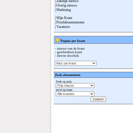
| Zakelijk nieuws
| Overig nieuws
| Marketing
| Mijn Krant
| Proefabonnementen
| Vacatures
Pagina per krant
- nieuws van de krant
- geschiedenis krant
- directe doorlink
Zoek abonnement
Zoek op prijs
en/of op krant