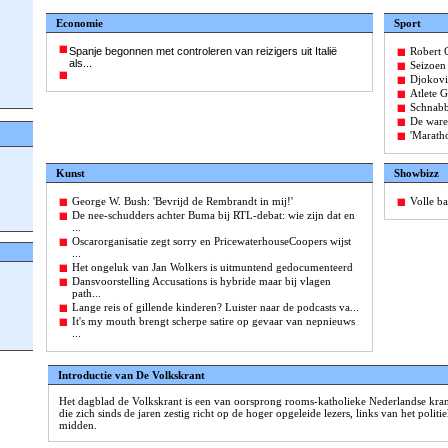
Economie
Sport
Spanje begonnen met controleren van reizigers uit Italië
Robert G
als...
Seizoen 
Djokovic
Atlete 
Schnabb
De ware
'Maratho
Kunst
Showbizz
George W. Bush: 'Bevrijd de Rembrandt in mij!'
Volle b
De nee-schudders achter Buma bij RTL-debat: wie zijn dat en
...
Oscarorganisatie zegt sorry en PricewaterhouseCoopers wijst
...
Het ongeluk van Jan Wolkers is uitmuntend gedocumenteerd
Dansvoorstelling Accusations is hybride maar bij vlagen
path...
Lange reis of gillende kinderen? Luister naar de podcasts va...
It's my mouth brengt scherpe satire op gevaar van nepnieuws
...
Introductie van De Volkskrant
Het dagblad de Volkskrant is een van oorsprong rooms-katholieke Nederlandse kran
die zich sinds de jaren zestig richt op de hoger opgeleide lezers, links van het politi
midden.