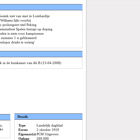
esink niet van start in Lombardije
Williams lijkt voorbij
 prolongeert titel Peking
Gemenebest Spelen betrapt op doping
elen is niets voor kampioenen
 nummer 1 is geblesseerd
nloper drinkt te weinig'
ak in de huiskamer van Ali B (13-04-2008)
Details
t,
Type
Landelijk dagblad
eke
Eerste
2 oktober 1919
Eigenaar(s)
PCM Uitgevers
Oplage
269.000