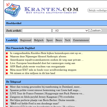
Bekijk volledige
Hoofdartikel
Zoeken
Zoek artikel:
Landelijk
Regionaal
Belgisch
Sport
Beurs
Tech
Entertainment
Het Financieele Dagblad
In vastgoedmekka Knokke-Heist kijken huizenkopers niet op ee...
Waarom deze Nijmeegse filosoof Anthropic afwees
Amerikaanse topadvocatenkantoren zoeken de weg naar private ...
Live: Europese beurshandel doet het vanmorgen rustig aan
ASN Bank plukt eerste vruchten van reorganisatie
Meta moet $567 mln in fonds voor scrollverslaving stoppen
We missen er drie miljoen in dit luie land
De Telegraaf
Meer dan twintig gewonden bij trambotsing in Duitsland, meer...
Spaanse politie vreest nieuwe bestorming van Ceuta half augu...
LIVE Tour de France Femmes | Kopgroepje met Puck Pieterse vo...
Zangeres en Idols-jurylid Jerney Kaagman (79) overleden
Het bíjna perfecte plaatje van Boris Becker: Duitse tennisle...
‘B&B vol liefde-Fred is een doodenge man!'
Margriet (57) kocht een boerderijtje in Spanje: ’Ik wil hier...