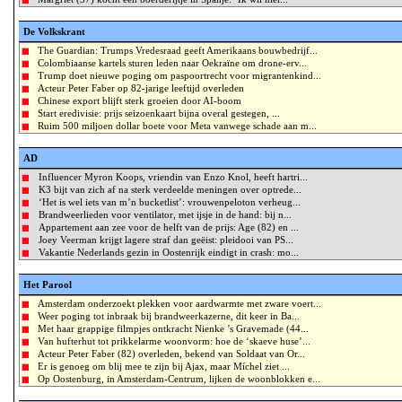
De Volkskrant
The Guardian: Trumps Vredesraad geeft Amerikaans bouwbedrijf...
Colombiaanse kartels sturen leden naar Oekraïne om drone-erv...
Trump doet nieuwe poging om paspoortrecht voor migrantenkind...
Acteur Peter Faber op 82-jarige leeftijd overleden
Chinese export blijft sterk groeien door AI-boom
Start eredivisie: prijs seizoenkaart bijna overal gestegen, ...
Ruim 500 miljoen dollar boete voor Meta vanwege schade aan m...
AD
Influencer Myron Koops, vriendin van Enzo Knol, heeft hartri...
K3 bijt van zich af na sterk verdeelde meningen over optrede...
‘Het is wel iets van m’n bucketlist’: vrouwenpeloton verheug...
Brandweerlieden voor ventilator, met ijsje in de hand: bij n...
Appartement aan zee voor de helft van de prijs: Age (82) en ...
Joey Veerman krijgt lagere straf dan geëist: pleidooi van PS...
Vakantie Nederlands gezin in Oostenrijk eindigt in crash: mo...
Het Parool
Amsterdam onderzoekt plekken voor aardwarmte met zware voert...
Weer poging tot inbraak bij brandweerkazerne, dit keer in Ba...
Met haar grappige filmpjes ontkracht Nienke ’s Gravemade (44...
Van hufterhut tot prikkelarme woonvorm: hoe de ‘skaeve huse’...
Acteur Peter Faber (82) overleden, bekend van Soldaat van Or...
Er is genoeg om blij mee te zijn bij Ajax, maar Míchel ziet ...
Op Oostenburg, in Amsterdam-Centrum, lijken de woonblokken e...