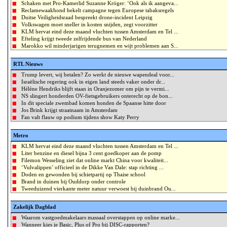
Schaken met Pro-Kamerlid Suzanne Kröger: ‘Ook als ik aangeva...
Reclamewaakhond hekelt campagne tegen Europese tabaksregels
Duitse Veiligheidsraad bespreekt drone-incident Leipzig
Volkswagen moet sneller in kosten snijden, zegt voorzitter
KLM hervat eind deze maand vluchten tussen Amsterdam en Tel ...
Efteling krijgt tweede zelfrijdende bus van Nederland
Marokko wil minderjarigen terugnemen en wijt problemen aan S...
RTL Nieuws
Trump levert, wij betalen? Zo werkt de nieuwe wapendeal voor...
Israëlische regering ook in eigen land steeds vaker onder dr...
Hélène Hendriks blijft staan in Oranjezomer om pijn te vermi...
NS slingert honderden OV-fietsgebruikers onterecht op de bon...
In dit speciale zwembad komen honden de Spaanse hitte door
Jos Brink krijgt straatnaam in Amsterdam
Fan valt flauw op podium tijdens show Katy Perry
Metro
KLM hervat eind deze maand vluchten tussen Amsterdam en Tel ...
Liter benzine en diesel bijna 3 cent goedkoper aan de pomp
Filemon Wesseling ziet dat online markt China voor kwaliteit...
‘Vulvalippen’ officieel in de Dikke Van Dale: stap richting ...
Doden en gewonden bij schietpartij op Thaise school
Brand in duinen bij Ouddorp onder controle
Tweeduizend vierkante meter natuur verwoest bij duinbrand Ou...
Zakelijk Dagblad
Waarom vastgoedmakelaars massaal overstappen op online marke...
Wanneer kies je Basic, Plus of Pro bij DISC-rapporten?