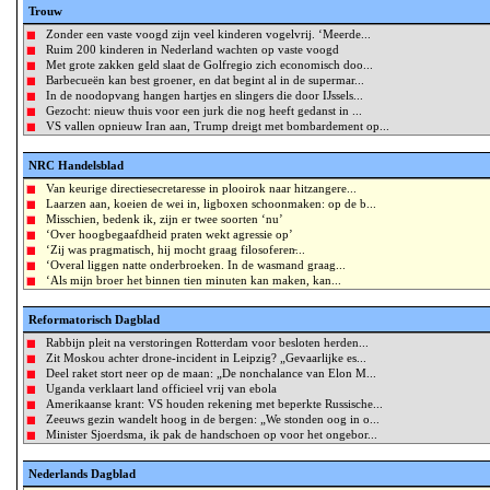
Trouw
Zonder een vaste voogd zijn veel kinderen vogelvrij. ‘Meerde...
Ruim 200 kinderen in Nederland wachten op vaste voogd
Met grote zakken geld slaat de Golfregio zich economisch doo...
Barbecueën kan best groener, en dat begint al in de supermar...
In de noodopvang hangen hartjes en slingers die door IJssels...
Gezocht: nieuw thuis voor een jurk die nog heeft gedanst in ...
VS vallen opnieuw Iran aan, Trump dreigt met bombardement op...
NRC Handelsblad
Van keurige directiesecretaresse in plooirok naar hitzangere...
Laarzen aan, koeien de wei in, ligboxen schoonmaken: op de b...
Misschien, bedenk ik, zijn er twee soorten ‘nu’
‘Over hoogbegaafdheid praten wekt agressie op’
‘Zij was pragmatisch, hij mocht graag filosoferen̵...
‘Overal liggen natte onderbroeken. In de wasmand graag...
‘Als mijn broer het binnen tien minuten kan maken, kan...
Reformatorisch Dagblad
Rabbijn pleit na verstoringen Rotterdam voor besloten herden...
Zit Moskou achter drone-incident in Leipzig? „Gevaarlijke es...
Deel raket stort neer op de maan: „De nonchalance van Elon M...
Uganda verklaart land officieel vrij van ebola
Amerikaanse krant: VS houden rekening met beperkte Russische...
Zeeuws gezin wandelt hoog in de bergen: „We stonden oog in o...
Minister Sjoerdsma, ik pak de handschoen op voor het ongebor...
Nederlands Dagblad