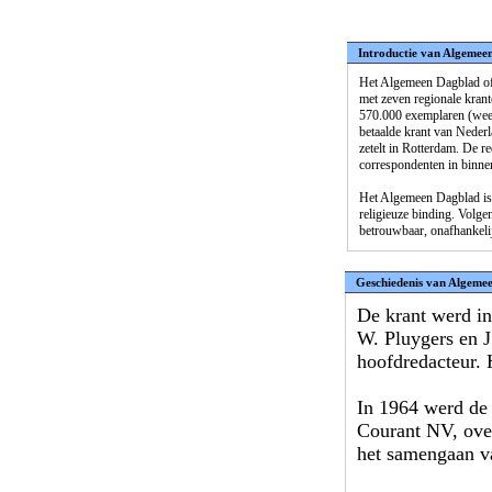
Introductie van Algemee
Het Algemeen Dagblad of 
met zeven regionale kran
570.000 exemplaren (week
betaalde krant van Nederl
zetelt in Rotterdam. De r
correspondenten in binnen
Het Algemeen Dagblad is s
religieuze binding. Volgen
betrouwbaar, onafhankelijk
Geschiedenis van Algeme
De krant werd i
W. Pluygers en J
hoofdredacteur. 
In 1964 werd de 
Courant NV, ove
het samengaan v