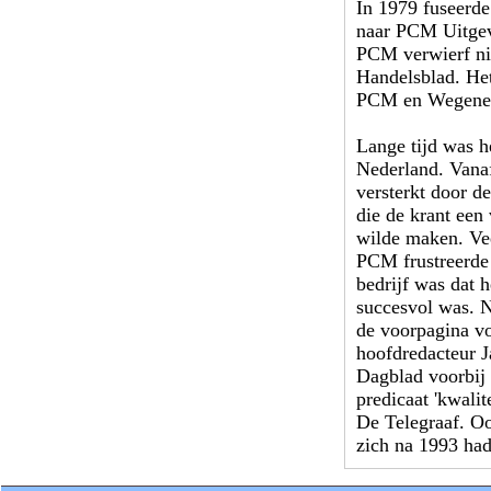
In 1979 fuseerde
naar PCM Uitgev
PCM verwierf ni
Handelsblad. Het
PCM en Wegener 
Lange tijd was h
Nederland. Vanaf
versterkt door d
die de krant een 
wilde maken. Ve
PCM frustreerde 
bedrijf was dat 
succesvol was. N
de voorpagina vo
hoofdredacteur J
Dagblad voorbij 
predicaat 'kwalit
De Telegraaf. Oo
zich na 1993 ha