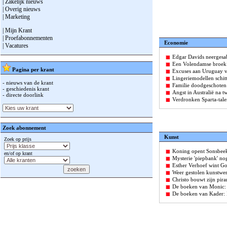
| Zakelijk nieuws
| Overig nieuws
| Marketing
| Mijn Krant
| Proefabonnementen
Economie
| Vacatures
Edgar Davids neergesab
Een Volendamse broek a
Pagina per krant
Excuses aan Uruguay v
Lingeriemodellen schit
- nieuws van de krant
Familie doodgeschoten
- geschiedenis krant
Angst in Australië na t
- directe doorlink
Verdronken Sparta-tal
Zoek abonnement
Kunst
Zoek op prijs
Koning opent Sonsbeek
en/of op krant
Mysterie 'piepbank' nog
Esther Verhoef wint G
Weer gestolen kunstwe
Christo bouwt zijn pir
De boeken van Monic: I
De boeken van Kader: I