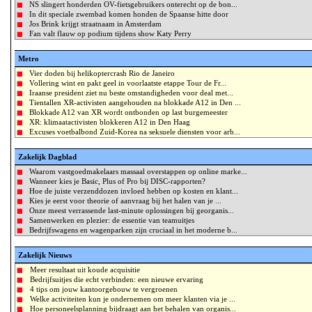
NS slingert honderden OV-fietsgebruikers onterecht op de bon...
In dit speciale zwembad komen honden de Spaanse hitte door
Jos Brink krijgt straatnaam in Amsterdam
Fan valt flauw op podium tijdens show Katy Perry
Metro
Vier doden bij helikoptercrash Rio de Janeiro
Vollering wint en pakt geel in voorlaatste etappe Tour de Fr...
Iraanse president ziet nu beste omstandigheden voor deal met...
Tientallen XR-activisten aangehouden na blokkade A12 in Den ...
Blokkade A12 van XR wordt ontbonden op last burgemeester
XR: klimaatactivisten blokkeren A12 in Den Haag
Excuses voetbalbond Zuid-Korea na seksuele diensten voor arb...
Zakelijk Dagblad
Waarom vastgoedmakelaars massaal overstappen op online marke...
Wanneer kies je Basic, Plus of Pro bij DISC-rapporten?
Hoe de juiste verzenddozen invloed hebben op kosten en klant...
Kies je eerst voor theorie of aanvraag bij het halen van je ...
Onze meest verrassende last-minute oplossingen bij georganis...
Samenwerken en plezier: de essentie van teamuitjes
Bedrijfswagens en wagenparken zijn cruciaal in het moderne b...
Zakelijk Nieuws
Meer resultaat uit koude acquisitie
Bedrijfsuitjes die echt verbinden: een nieuwe ervaring
4 tips om jouw kantoorgebouw te vergroenen
Welke activiteiten kun je ondernemen om meer klanten via je ...
Hoe personeelsplanning bijdraagt aan het behalen van organis...