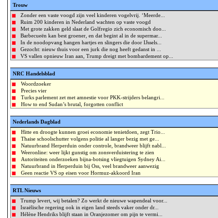
Trouw
Zonder een vaste voogd zijn veel kinderen vogelvrij. ‘Meerde...
Ruim 200 kinderen in Nederland wachten op vaste voogd
Met grote zakken geld slaat de Golfregio zich economisch doo...
Barbecueën kan best groener, en dat begint al in de supermar...
In de noodopvang hangen hartjes en slingers die door IJssels...
Gezocht: nieuw thuis voor een jurk die nog heeft gedanst in ...
VS vallen opnieuw Iran aan, Trump dreigt met bombardement op...
NRC Handelsblad
Woordzoeker
Precies vier
Turks parlement zet met amnestie voor PKK-strijders belangri...
How to end Sudan’s brutal, forgotten conflict
Nederlands Dagblad
Hitte en droogte kunnen groei economie tenietdoen, zegt Trio...
Thaise schoolschutter volgens politie al langer bezig met ge...
Natuurbrand Herperduin onder controle, brandweer blijft nabl...
Weeronline: weer lijkt gunstig om zonsverduistering te zien
Autoriteiten onderzoeken bijna-botsing vliegtuigen Sydney Ai...
Natuurbrand in Herperduin bij Oss, veel brandweer aanwezig
Geen reactie VS op eisen voor Hormuz-akkoord Iran
RTL Nieuws
Trump levert, wij betalen? Zo werkt de nieuwe wapendeal voor...
Israëlische regering ook in eigen land steeds vaker onder dr...
Hélène Hendriks blijft staan in Oranjezomer om pijn te vermi...