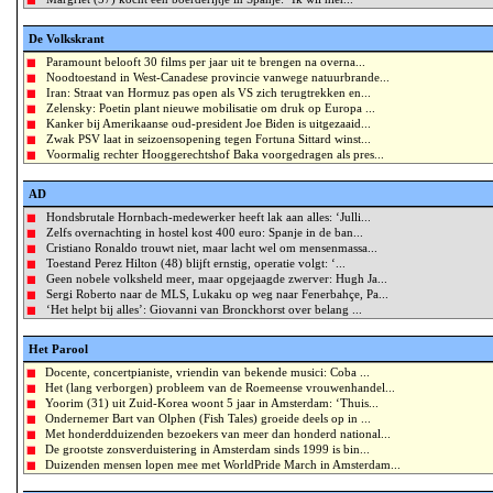
De Volkskrant
Paramount belooft 30 films per jaar uit te brengen na overna...
Noodtoestand in West-Canadese provincie vanwege natuurbrande...
Iran: Straat van Hormuz pas open als VS zich terugtrekken en...
Zelensky: Poetin plant nieuwe mobilisatie om druk op Europa ...
Kanker bij Amerikaanse oud-president Joe Biden is uitgezaaid...
Zwak PSV laat in seizoensopening tegen Fortuna Sittard winst...
Voormalig rechter Hooggerechtshof Baka voorgedragen als pres...
AD
Hondsbrutale Hornbach-medewerker heeft lak aan alles: ‘Julli...
Zelfs overnachting in hostel kost 400 euro: Spanje in de ban...
Cristiano Ronaldo trouwt niet, maar lacht wel om mensenmassa...
Toestand Perez Hilton (48) blijft ernstig, operatie volgt: ‘...
Geen nobele volksheld meer, maar opgejaagde zwerver: Hugh Ja...
Sergi Roberto naar de MLS, Lukaku op weg naar Fenerbahçe, Pa...
‘Het helpt bij alles’: Giovanni van Bronckhorst over belang ...
Het Parool
Docente, concertpianiste, vriendin van bekende musici: Coba ...
Het (lang verborgen) probleem van de Roemeense vrouwenhandel...
Yoorim (31) uit Zuid-Korea woont 5 jaar in Amsterdam: ‘Thuis...
Ondernemer Bart van Olphen (Fish Tales) groeide deels op in ...
Met honderdduizenden bezoekers van meer dan honderd national...
De grootste zonsverduistering in Amsterdam sinds 1999 is bin...
Duizenden mensen lopen mee met WorldPride March in Amsterdam...