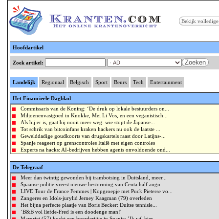
Bekijk volledige
Hoofdartikel
Zoeken
Zoek artikel:
Landelijk
Regionaal
Belgisch
Sport
Beurs
Tech
Entertainment
Het Financieele Dagblad
Commissaris van de Koning: ‘De druk op lokale bestuurders on...
Miljoenenvastgoed in Knokke, Mei Li Vos, en een veganistisch...
Als hij er is, gaat hij nooit meer weg: wie stopt de Japanse...
Tot schrik van bitcoinfans kraken hackers nu ook de laatste ...
Gewelddadige goudkoorts van drugskartels raast door Latijns-...
Spanje reageert op grenscontroles Italië met eigen controles
Experts na hacks: AI-bedrijven hebben agents onvoldoende ond...
De Telegraaf
Meer dan twintig gewonden bij trambotsing in Duitsland, meer...
Spaanse politie vreest nieuwe bestorming van Ceuta half augu...
LIVE Tour de France Femmes | Kopgroepje met Puck Pieterse vo...
Zangeres en Idols-jurylid Jerney Kaagman (79) overleden
Het bíjna perfecte plaatje van Boris Becker: Duitse tennisle...
‘B&B vol liefde-Fred is een doodenge man!'
Margriet (57) kocht een boerderijtje in Spanje: ’Ik wil hier...