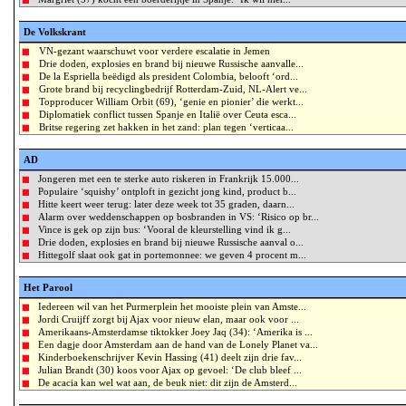
De Volkskrant
VN-gezant waarschuwt voor verdere escalatie in Jemen
Drie doden, explosies en brand bij nieuwe Russische aanvalle...
De la Espriella beëdigd als president Colombia, belooft ‘ord...
Grote brand bij recyclingbedrijf Rotterdam-Zuid, NL-Alert ve...
Topproducer William Orbit (69), ‘genie en pionier’ die werkt...
Diplomatiek conflict tussen Spanje en Italië over Ceuta esca...
Britse regering zet hakken in het zand: plan tegen ‘verticaa...
AD
Jongeren met een te sterke auto riskeren in Frankrijk 15.000...
Populaire ‘squishy’ ontploft in gezicht jong kind, product b...
Hitte keert weer terug: later deze week tot 35 graden, daarn...
Alarm over weddenschappen op bosbranden in VS: ‘Risico op br...
Vince is gek op zijn bus: ‘Vooral de kleurstelling vind ik g...
Drie doden, explosies en brand bij nieuwe Russische aanval o...
Hittegolf slaat ook gat in portemonnee: we geven 4 procent m...
Het Parool
Iedereen wil van het Purmerplein het mooiste plein van Amste...
Jordi Cruijff zorgt bij Ajax voor nieuw elan, maar ook voor ...
Amerikaans-Amsterdamse tiktokker Joey Jaq (34): ‘Amerika is ...
Een dagje door Amsterdam aan de hand van de Lonely Planet va...
Kinderboekenschrijver Kevin Hassing (41) deelt zijn drie fav...
Julian Brandt (30) koos voor Ajax op gevoel: ‘De club bleef ...
De acacia kan wel wat aan, de beuk niet: dit zijn de Amsterd...