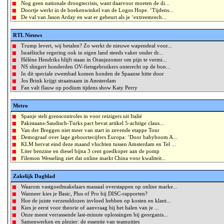
Nog geen nationale droogtecrisis, want daarvoor moeten de di...
Doortje werkt in de boekenwinkel van de Logos Hope. ‘Tijdens...
De val van Jason Arday en wat er gebeurt als je ‘extreemrech...
RTL Nieuws
Trump levert, wij betalen? Zo werkt de nieuwe wapendeal voor...
Israëlische regering ook in eigen land steeds vaker onder dr...
Hélène Hendriks blijft staan in Oranjezomer om pijn te vermi...
NS slingert honderden OV-fietsgebruikers onterecht op de bon...
In dit speciale zwembad komen honden de Spaanse hitte door
Jos Brink krijgt straatnaam in Amsterdam
Fan valt flauw op podium tijdens show Katy Perry
Metro
Spanje stelt grenscontroles in voor reizigers uit Italië
Pakistaans-Saudisch-Turks pact bevat artikel 5-achtige claus...
Van der Breggen niet meer van start in zevende etappe Tour
Demograaf over lage geboortecijfers Europa: ‘Door babyboom A...
KLM hervat eind deze maand vluchten tussen Amsterdam en Tel ...
Liter benzine en diesel bijna 3 cent goedkoper aan de pomp
Filemon Wesseling ziet dat online markt China voor kwaliteit...
Zakelijk Dagblad
Waarom vastgoedmakelaars massaal overstappen op online marke...
Wanneer kies je Basic, Plus of Pro bij DISC-rapporten?
Hoe de juiste verzenddozen invloed hebben op kosten en klant...
Kies je eerst voor theorie of aanvraag bij het halen van je ...
Onze meest verrassende last-minute oplossingen bij georganis...
Samenwerken en plezier: de essentie van teamuitjes