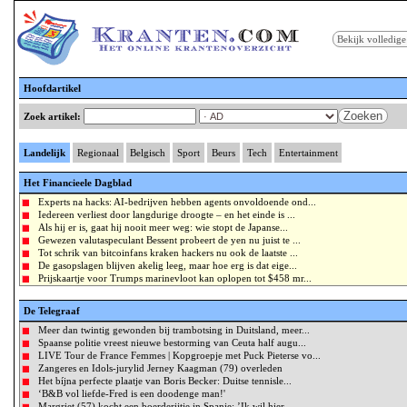
Bekijk volledige
Hoofdartikel
Zoeken
Zoek artikel:
Landelijk
Regionaal
Belgisch
Sport
Beurs
Tech
Entertainment
Het Financieele Dagblad
Experts na hacks: AI-bedrijven hebben agents onvoldoende ond...
Iedereen verliest door langdurige droogte – en het einde is ...
Als hij er is, gaat hij nooit meer weg: wie stopt de Japanse...
Gewezen valutaspeculant Bessent probeert de yen nu juist te ...
Tot schrik van bitcoinfans kraken hackers nu ook de laatste ...
De gasopslagen blijven akelig leeg, maar hoe erg is dat eige...
Prijskaartje voor Trumps marinevloot kan oplopen tot $458 mr...
De Telegraaf
Meer dan twintig gewonden bij trambotsing in Duitsland, meer...
Spaanse politie vreest nieuwe bestorming van Ceuta half augu...
LIVE Tour de France Femmes | Kopgroepje met Puck Pieterse vo...
Zangeres en Idols-jurylid Jerney Kaagman (79) overleden
Het bíjna perfecte plaatje van Boris Becker: Duitse tennisle...
‘B&B vol liefde-Fred is een doodenge man!'
Margriet (57) kocht een boerderijtje in Spanje: ’Ik wil hier...