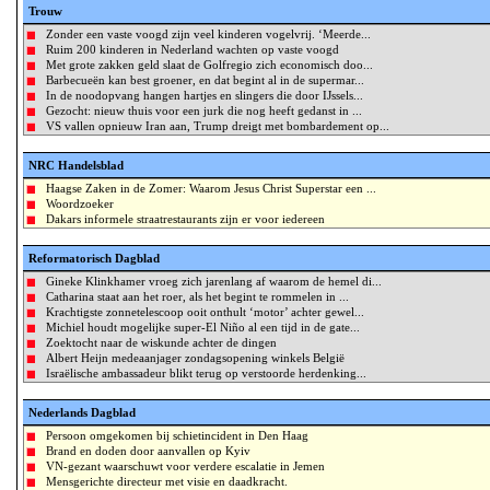
Trouw
Zonder een vaste voogd zijn veel kinderen vogelvrij. ‘Meerde...
Ruim 200 kinderen in Nederland wachten op vaste voogd
Met grote zakken geld slaat de Golfregio zich economisch doo...
Barbecueën kan best groener, en dat begint al in de supermar...
In de noodopvang hangen hartjes en slingers die door IJssels...
Gezocht: nieuw thuis voor een jurk die nog heeft gedanst in ...
VS vallen opnieuw Iran aan, Trump dreigt met bombardement op...
NRC Handelsblad
Haagse Zaken in de Zomer: Waarom Jesus Christ Superstar een ...
Woordzoeker
Dakars informele straatrestaurants zijn er voor iedereen
Reformatorisch Dagblad
Gineke Klinkhamer vroeg zich jarenlang af waarom de hemel di...
Catharina staat aan het roer, als het begint te rommelen in ...
Krachtigste zonnetelescoop ooit onthult ‘motor’ achter gewel...
Michiel houdt mogelijke super-El Niño al een tijd in de gate...
Zoektocht naar de wiskunde achter de dingen
Albert Heijn medeaanjager zondagsopening winkels België
Israëlische ambassadeur blikt terug op verstoorde herdenking...
Nederlands Dagblad
Persoon omgekomen bij schietincident in Den Haag
Brand en doden door aanvallen op Kyiv
VN-gezant waarschuwt voor verdere escalatie in Jemen
Mensgerichte directeur met visie en daadkracht.