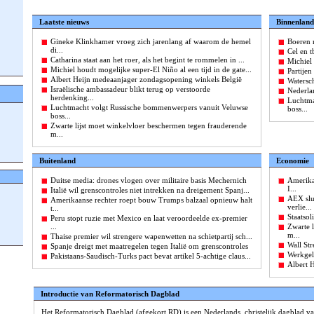
Laatste nieuws
Binnenland
Gineke Klinkhamer vroeg zich jarenlang af waarom de hemel
Boeren 
di...
Cel en 
Catharina staat aan het roer, als het begint te rommelen in ...
Michiel 
Michiel houdt mogelijke super-El Niño al een tijd in de gate...
Partijen
Albert Heijn medeaanjager zondagsopening winkels België
Watersc
Israëlische ambassadeur blikt terug op verstoorde
Nederlan
herdenking...
Luchtma
Luchtmacht volgt Russische bommenwerpers vanuit Veluwse
boss...
boss...
Zwarte lijst moet winkelvloer beschermen tegen frauderende
m...
Buitenland
Economie
Duitse media: drones vlogen over militaire basis Mechernich
Amerika
I...
Italië wil grenscontroles niet intrekken na dreigement Spanj...
AEX slu
Amerikaanse rechter roept bouw Trumps balzaal opnieuw halt
verlie...
t...
Staatso
Peru stopt ruzie met Mexico en laat veroordeelde ex-premier
...
Zwarte 
m...
Thaise premier wil strengere wapenwetten na schietpartij sch...
Wall Str
Spanje dreigt met maatregelen tegen Italië om grenscontroles
Werkgel
Pakistaans-Saudisch-Turks pact bevat artikel 5-achtige claus...
Albert 
Introductie van Reformatorisch Dagblad
Het Reformatorisch Dagblad (afgekort RD) is een Nederlands, christelijk dagblad v