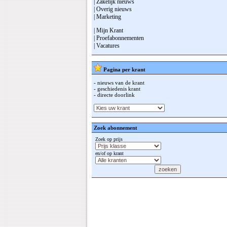
| Zakelijk nieuws
| Overig nieuws
| Marketing
| Mijn Krant
| Proefabonnementen
| Vacatures
Pagina per krant
- nieuws van de krant
- geschiedenis krant
- directe doorlink
Zoek abonnement
Zoek op prijs
en/of op krant