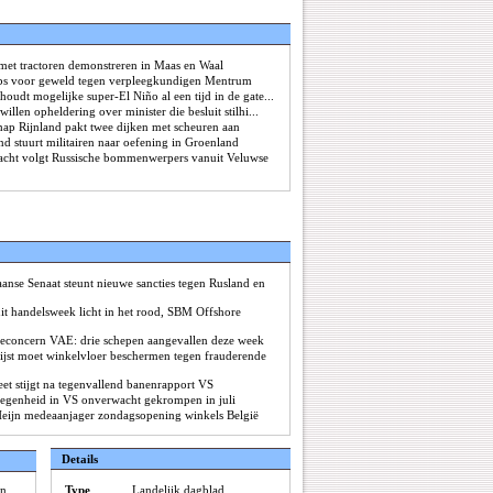
met tractoren demonstreren in Maas en Waal
tbs voor geweld tegen verpleegkundigen Mentrum
houdt mogelijke super-El Niño al een tijd in de gate...
 willen opheldering over minister die besluit stilhi...
hap Rijnland pakt twee dijken met scheuren aan
d stuurt militairen naar oefening in Groenland
cht volgt Russische bommenwerpers vanuit Veluwse
anse Senaat steunt nieuwe sancties tegen Rusland en
it handelsweek licht in het rood, SBM Offshore
lieconcern VAE: drie schepen aangevallen deze week
lijst moet winkelvloer beschermen tegen frauderende
eet stijgt na tegenvallend banenrapport VS
egenheid in VS onverwacht gekrompen in juli
Heijn medeaanjager zondagsopening winkels België
Details
an
Type
Landelijk dagblad