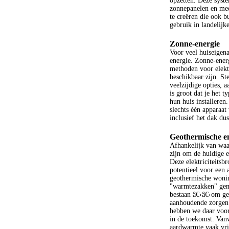
opzetten. Deze syste
zonnepanelen en mee
te creëren die ook bu
gebruik in landelijke
Zonne-energie
Voor veel huiseigena
energie. Zonne-ener
methoden voor elektr
beschikbaar zijn. St
veelzijdige opties, 
is groot dat je het 
hun huis installeren
slechts één apparaat
inclusief het dak du
Geothermische e
Afhankelijk van waa
zijn om de huidige e
Deze elektriciteitsb
potentieel voor een 
geothermische woni
"warmtezakken" gema
bestaan â€‹â€‹om ge
aanhoudende zorgen d
hebben we daar voora
in de toekomst. Van
aardwarmte vaak vrij