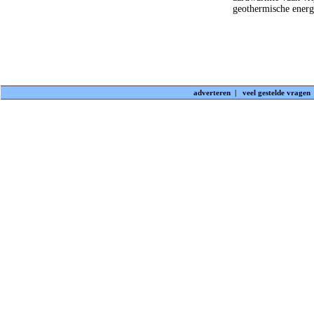
geothermische energ
adverteren
|
veel gestelde vragen