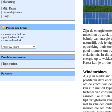
| Marketing
| Mijn Krant
| Partnerbijdragen
| Blogs
Pagina per krant
Zijn de energiekosten
- nieuws van de krant
misschien op zoek n
- geschiedenis krant
behulp van
energie 
- directe doorlink
natuurlijk ook je ei
opwekking thuis toeg
goed moment om over
elektriciteit. In dit
Proefabonnementen
energie op te wekke
Kassa
kun je dit dus
| Tijdschriften
Windturbines
Partners
Als je in Nederland
profiteren deze enor
om de kracht van de
kan zijn met dit type
turbines van consum
aanzienlijke initiël
tijd terugbetalen v
met bescheiden onde
mensen die een hybr