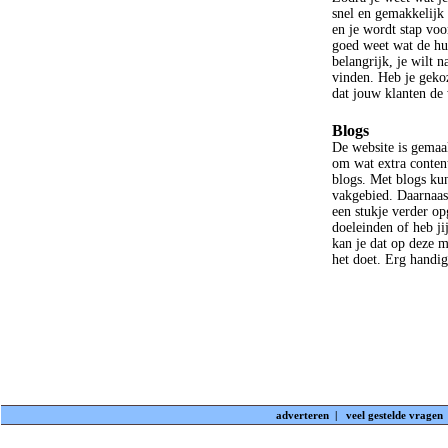
snel en gemakkelijk
en je wordt stap voo
goed weet wat de hui
belangrijk, je wilt 
vinden. Heb je gekoz
dat jouw klanten de 
Blogs
De website is gemaak
om wat extra content
blogs. Met blogs ku
vakgebied. Daarnaast
een stukje verder o
doeleinden of heb ji
kan je dat op deze 
het doet. Erg handig
adverteren
|
veel gestelde vragen