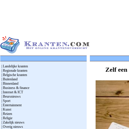
| Landelijke kranten
Zelf een
| Regionale kranten
| Belgische kranten
| Buitenland
| Binnenland
| Business & finance
| Internet & ICT
| Beursnieuws
| Sport
| Entertainment
| Kunst
| Reizen
| Religie
| Zakelijk nieuws
| Overig nieuws