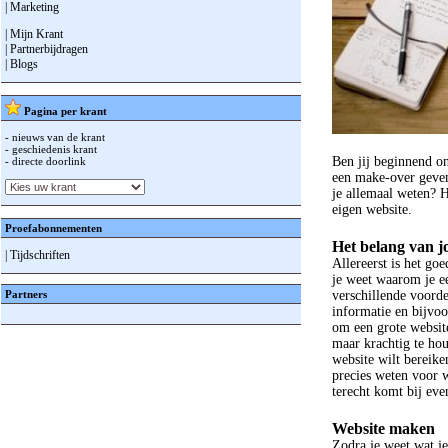
| Marketing
| Mijn Krant
| Partnerbijdragen
| Blogs
Pagina per krant
- nieuws van de krant
- geschiedenis krant
Ben jij beginnend o
- directe doorlink
een make-over geven
je allemaal weten? 
eigen website.
Proefabonnementen
Het belang van j
| Tijdschriften
Allereerst is het g
je weet waarom je e
verschillende voord
Partners
informatie en bijvoo
om een grote websit
maar krachtig te hou
website wilt bereike
precies weten voor w
terecht komt bij eve
Website maken
Zodra je weet wat je