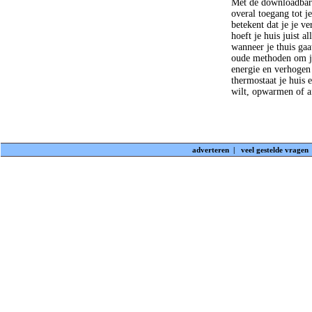
Met de downloadbare
overal toegang tot j
betekent dat je je v
hoeft je huis juist 
wanneer je thuis ga
oude methoden om je
energie en verhogen
thermostaat je huis
wilt, opwarmen of 
adverteren
|
veel gestelde vragen