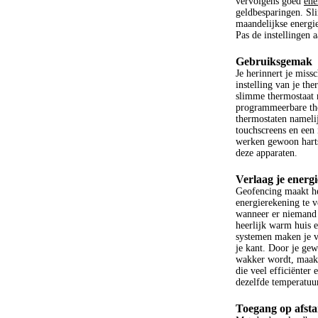
vervolgens goed
ene
geldbesparingen. Sl
maandelijkse energie
Pas de instellingen a
Gebruiksgemak
Je herinnert je miss
instelling van je the
slimme thermostaat n
programmeerbare the
thermostaten nameli
touchscreens en een 
werken gewoon harts
deze apparaten.
Verlaag je energ
Geofencing maakt he
energierekening te 
wanneer er niemand t
heerlijk warm huis 
systemen maken je v
je kant. Door je gew
wakker wordt, maakt
die veel efficiënter
dezelfde temperatuu
Toegang op afst