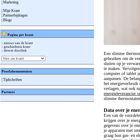
| Marketing
| Mijn Krant
| Partnerbijdragen
| Blogs
Pagina per krant
- nieuws van de krant
- geschiedenis krant
- directe doorlink
Een slimme thermosta
gebruiken om de ver
sluiten op je verwa
te maken. Vervolgen
Proefabonnementen
computer of tablet j
aanpassen. De belang
| Tijdschriften
het energieverbruik 
verlagen, wat ook mo
Partners
energieleverancier 
slimme thermostate
Data over je ene
Een van de voordele
krijgen over je energ
gegevens over je ene
je apparaten met int
graag hun gas- en el