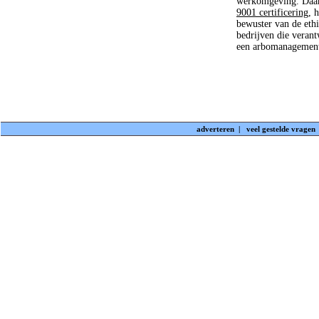
werkomgeving. Daarn
9001 certificering
, 
bewuster van de eth
bedrijven die veran
een arbomanagements
adverteren
|
veel gestelde vragen