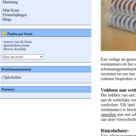
| Marketing
| Mijn Krant
| Partnerbijdragen
| Blogs
Pagina per krant
- nieuws van de krant
- geschiedenis krant
- directe doorlink
Een veilige en gezo
werknemers en het s
arbomanagementsyste
Proefabonnementen
vereisten en om een 
| Tijdschriften
redenen besproken 
Partners
Voldoen aan wette
Het hebben van een 
aan de wettelijke ve
werkvloer. Elk land 
werknemers te besch
opstellen
met een ar
aan deze voorschrif
Risicobeheer:
Een arbomanagements