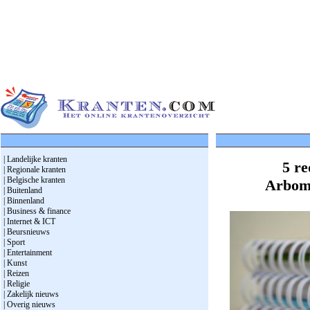
| Landelijke kranten
5 re
| Regionale kranten
| Belgische kranten
Arbom
| Buitenland
| Binnenland
| Business & finance
| Internet & ICT
| Beursnieuws
| Sport
| Entertainment
| Kunst
| Reizen
| Religie
| Zakelijk nieuws
| Overig nieuws