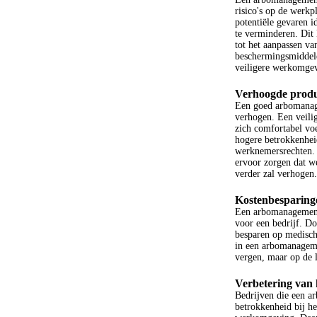
risico's op de werk
potentiële gevaren 
te verminderen. Dit 
tot het aanpassen va
beschermingsmiddelen
veiligere werkomgevi
Verhoogde produc
Een goed arbomanag
verhogen. Een veil
zich comfortabel voe
hogere betrokkenhei
werknemersrechten. 
ervoor zorgen dat w
verder zal verhogen.
Kostenbesparing
Een arbomanagements
voor een bedrijf. D
besparen op medische
in een arbomanagemen
vergen, maar op de l
Verbetering van 
Bedrijven die een 
betrokkenheid bij he