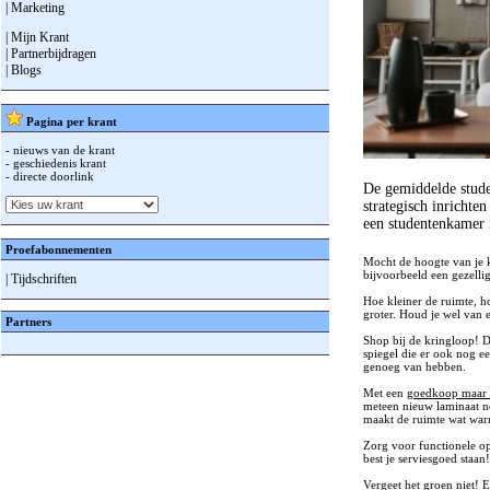
| Marketing
| Mijn Krant
| Partnerbijdragen
| Blogs
Pagina per krant
- nieuws van de krant
- geschiedenis krant
- directe doorlink
De gemiddelde stude
strategisch inrichte
een studentenkamer i
Proefabonnementen
Mocht de hoogte van je k
bijvoorbeeld een gezellig
| Tijdschriften
Hoe kleiner de ruimte, h
groter. Houd je wel van 
Partners
Shop bij de kringloop! Da
spiegel die er ook nog ee
genoeg van hebben.
Met een
goedkoop maar s
meteen nieuw laminaat ne
maakt de ruimte wat war
Zorg voor functionele o
best je serviesgoed staan
Vergeet het groen niet! E