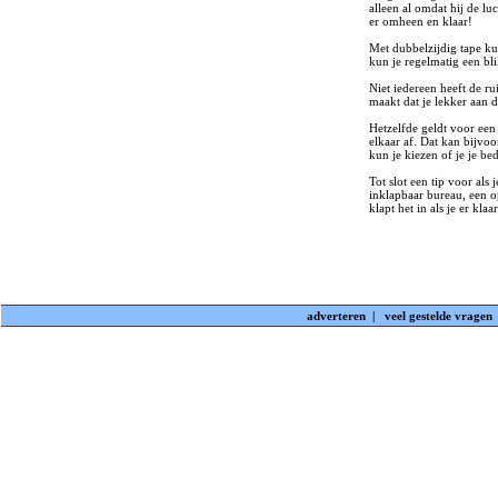
alleen al omdat hij de lu
er omheen en klaar!
Met dubbelzijdig tape ku
kun je regelmatig een bl
Niet iedereen heeft de ru
maakt dat je lekker aan d
Hetzelfde geldt voor een
elkaar af. Dat kan bijvo
kun je kiezen of je je be
Tot slot een tip voor als
inklapbaar bureau, een o
klapt het in als je er kla
adverteren
|
veel gestelde vragen