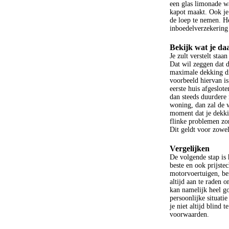
een glas limonade wa
kapot maakt. Ook je 
de loep te nemen. He
inboedelverzekering
Bekijk wat je da
Je zult verstelt staa
Dat wil zeggen dat d
maximale dekking die
voorbeeld hiervan i
eerste huis afgeslo
dan steeds duurdere 
woning, dan zal de w
moment dat je dekkin
flinke problemen zo
Dit geldt voor zowel
Vergelijken
De volgende stap is 
beste en ook prijste
motorvoertuigen, be
altijd aan te raden 
kan namelijk heel goe
persoonlijke situati
je niet altijd blind
voorwaarden.