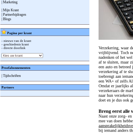
| Marketing
| Mijn Krant
| Partnerbijdragen
| Blogs
Pagina per krant
- nieuws van de krant
- geschiedenis krant
Verzekering, waar de
- directe doorlink
vrijblijvend. Toch n
nadenken of het wel 
af te sluiten, maar z
een auto en betreed
Proefabonnementen
verzekering af te sl
| Tijdschriften
toebrengt aan iemand
een WA+ of zelfs All
Omdat er jaarlijks a
Partners
verzekeraars de mark
naar hun verzekering
doet en je dus ook g
Breng eerst alle 
Naast onze zorg- en 
mee van doen hebben.
aansprakelijkheidsv
bij iemand anders t