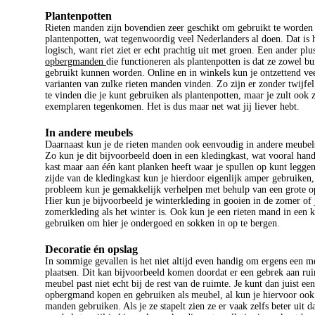
Plantenpotten
Rieten manden zijn bovendien zeer geschikt om gebruikt te worden 
plantenpotten, wat tegenwoordig veel Nederlanders al doen. Dat is h
logisch, want riet ziet er echt prachtig uit met groen. Een ander pl
opbergmanden
die functioneren als plantenpotten is dat ze zowel bu
gebruikt kunnen worden. Online en in winkels kun je ontzettend vee
varianten van zulke rieten manden vinden. Zo zijn er zonder twijf
te vinden die je kunt gebruiken als plantenpotten, maar je zult ook 
exemplaren tegenkomen. Het is dus maar net wat jij liever hebt.
In andere meubels
Daarnaast kun je de rieten manden ook eenvoudig in andere meubel
Zo kun je dit bijvoorbeeld doen in een kledingkast, wat vooral handi
kast maar aan één kant planken heeft waar je spullen op kunt legge
zijde van de kledingkast kun je hierdoor eigenlijk amper gebruiken,
probleem kun je gemakkelijk verhelpen met behulp van een grote 
Hier kun je bijvoorbeeld je winterkleding in gooien in de zomer of 
zomerkleding als het winter is. Ook kun je een rieten mand in een k
gebruiken om hier je ondergoed en sokken in op te bergen.
Decoratie én opslag
In sommige gevallen is het niet altijd even handig om ergens een m
plaatsen. Dit kan bijvoorbeeld komen doordat er een gebrek aan rui
meubel past niet echt bij de rest van de ruimte. Je kunt dan juist ee
opbergmand kopen en gebruiken als meubel, al kun je hiervoor oo
manden gebruiken. Als je ze stapelt zien ze er vaak zelfs beter uit d