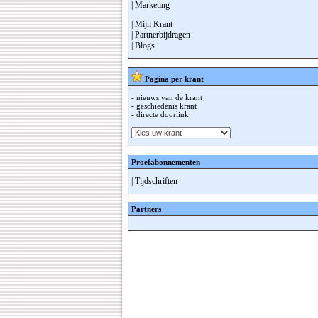
| Marketing
| Mijn Krant
| Partnerbijdragen
| Blogs
Pagina per krant
- nieuws van de krant
- geschiedenis krant
- directe doorlink
Proefabonnementen
| Tijdschriften
Partners