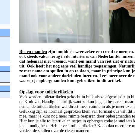
Rieten manden
zijn inmiddels weer zeker een trend te noemen. 
ook steeds vaker terug in de interieurs van Nederlandse huizen. 
dat helemaal niet vreemd, want een mand van riet ziet er natuu
uit. Ook heeft het nog eens veel handige toepassingen. Natuurli
ze met name om spullen in op te slaan, maar in principe kun je
mand ook voor andere doeleinden inzetten. Lees meer over de 
waarop je opbergmanden kunt gebruiken in dit artikel.
Opslag voor toiletartikelen
Vaak worden toiletartikelen gekocht in bulk als ze afgeprijsd zijn bi
de Kruidvat. Handig natuurlijk want zo kun je geld besparen, maar
nemen de toiletartikelen wel direct meer ruimte in als je meer exem
Gelukkig zijn ze normaal gesproken klein van formaat dus valt dit i
mee, maar je kunt nog meer ruimte besparen door opbergmanden te
Hier kun je alle toiletartikelen netjes in opbergen zodat je snel iets
je dat nodig hebt. Heb je veel toiletartikelen? Koop dan meerdere 
verdeel de spullen over de rieten manden.