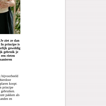
Je ziet ze dan
In principe is
rlijk geweldig
jk gebruik je
 een rieten
manieren
j bijvoorbeeld
 hierdoor
plaren koopt.
n principe
 gebruiken.
 kunt pakken als
manden en