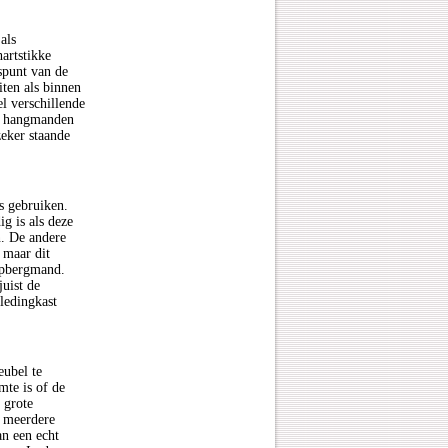
als
artstikke
uspunt van de
iten als binnen
l verschillende
el hangmanden
zeker staande
s gebruiken.
g is als deze
n. De andere
 maar dit
opbergmand.
juist de
ledingkast
eubel te
mte is of de
n grote
k meerdere
an een echt