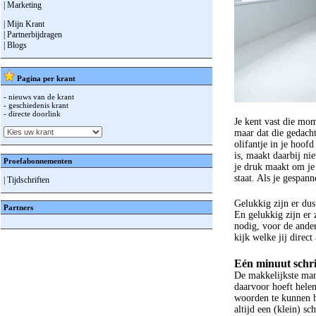
| Marketing
| Mijn Krant
| Partnerbijdragen
| Blogs
Pagina per krant
- nieuws van de krant
- geschiedenis krant
- directe doorlink
Je kent vast die mom
maar dat die gedacht
olifantje in je hoof
is, maakt daarbij nie
Proefabonnementen
je druk maakt om je
staat. Als je gespann
| Tijdschriften
Gelukkig zijn er dus
Partners
En gelukkig zijn er
nodig, voor de ande
kijk welke jij direct
Eén minuut schr
De makkelijkste mani
daarvoor hoeft helem
woorden te kunnen br
altijd een (klein) sc