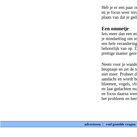
Heb je er een paar 
en je focus weer teru
plaats van dat je ge
Een ommetje
Iets meer dan een m
je mindsetting om te
een hele verandering.
behoorlijk van op. D
prettige manier ge
Neem voor je wande
heuptasje en zet de 
niet meer. Probeer d
aandacht en wordt he
bloemen, vogels, vlin
en laat gedachten m
en focus daarna weer
het probleem en hee
adverteren
|
veel gestelde vragen