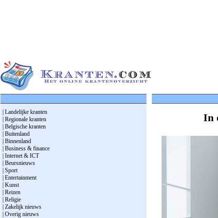
| Landelijke kranten
In 
| Regionale kranten
| Belgische kranten
| Buitenland
| Binnenland
| Business & finance
| Internet & ICT
| Beursnieuws
| Sport
| Entertainment
| Kunst
| Reizen
| Religie
| Zakelijk nieuws
| Overig nieuws