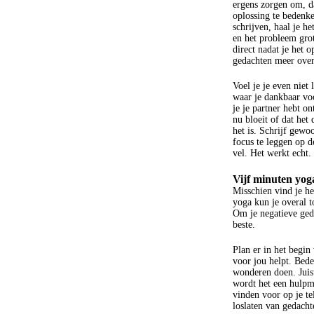
ergens zorgen om, da
oplossing te bedenk
schrijven, haal je he
en het probleem grot
direct nadat je het 
gedachten meer ove
Voel je je even niet
waar je dankbaar voo
je je partner hebt on
nu bloeit of dat het 
het is. Schrijf gewo
focus te leggen op de
vel. Het werkt echt.
Vijf minuten yog
Misschien vind je h
yoga kun je overal t
Om je negatieve geda
beste.
Plan er in het begin 
voor jou helpt. Bede
wonderen doen. Juist
wordt het een hulpmi
vinden voor op je te
loslaten van gedach