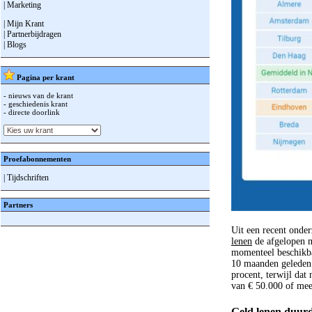
| Marketing
| Mijn Krant
| Partnerbijdragen
| Blogs
Pagina per krant
- nieuws van de krant
- geschiedenis krant
- directe doorlink
Proefabonnementen
| Tijdschriften
Partners
Uit een recent onder
lenen
de afgelopen m
momenteel beschikba
10 maanden geleden.
procent, terwijl dat
van € 50.000 of mee
Geld lenen duurd