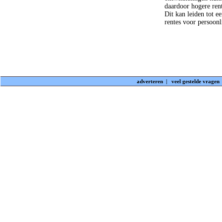
daardoor hogere rent
Dit kan leiden tot e
rentes voor persoonl
adverteren
|
veel gestelde vragen