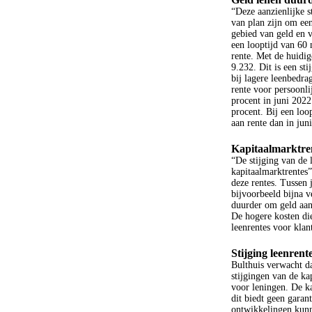
“Deze aanzienlijke s
van plan zijn om een
gebied van geld en 
een looptijd van 60 
rente. Met de huidig
9.232. Dit is een st
bij lagere leenbedrag
rente voor persoonli
procent in juni 2022
procent. Bij een lo
aan rente dan in jun
Kapitaalmarktre
“De stijging van de 
kapitaalmarktrentes”
deze rentes. Tussen 
bijvoorbeeld bijna v
duurder om geld aan
De hogere kosten di
leenrentes voor klan
Stijging leenrent
Bulthuis verwacht da
stijgingen van de ka
voor leningen. De ka
dit biedt geen garan
ontwikkelingen kunn