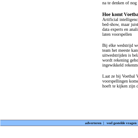
na te denken of nog 
Hoe komt Voetba
Artificial intellige
bed-show, maar juis
data experts en anal
laten voorspellen
Bij elke wedstrijd w
team het meeste kan
uitwedstrijden is be
wordt rekening geho
ingewikkeld rekenm
Laat ze bij Voetbal
voorspellingen komen
hoeft te kijken zijn
adverteren
|
veel gestelde vragen