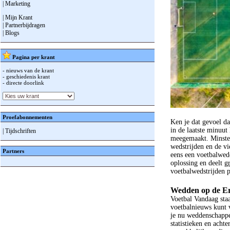
| Marketing
| Mijn Krant
| Partnerbijdragen
| Blogs
Pagina per krant
- nieuws van de krant
- geschiedenis krant
- directe doorlink
Proefabonnementen
Ken je dat gevoel da
in de laatste minuut
| Tijdschriften
meegemaakt. Minstens
wedstrijden en de vi
Partners
eens een voetbalwed
oplossing en deelt
g
voetbalwedstrijden 
Wedden op de Ere
Voetbal Vandaag staa
voetbalnieuws kunt 
je nu weddenschappen
statistieken en achte