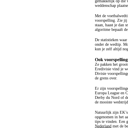
gemakkelijk op die 
weddenschap plaats
Met de voetbalwedtip
voorspelling. Zie ji
staan, haast je dan 
algoritme bepaalt de
De statistieken waar
onder de wedtip. Moc
kun je zelf altijd n
Ook voorspelling
Ze pakken het groots
Eredivisie vind je 
Divisie voorspellin
de grens over.
Er zijn voorspellin
Europa League en Co
Derby du Nord of de
de mooiste wedstrijd
Natuurlijk zijn EK’
opgenomen in het aa
tips te vinden. Een 
Nederland
met de be