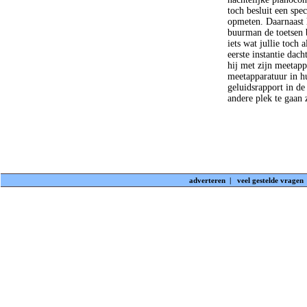
toch besluit een spec
opmeten. Daarnaast 
buurman de toetsen b
iets wat jullie toch 
eerste instantie dach
hij met zijn meetapp
meetapparatuur in hu
geluidsrapport in de
andere plek te gaan z
adverteren
|
veel gestelde vragen