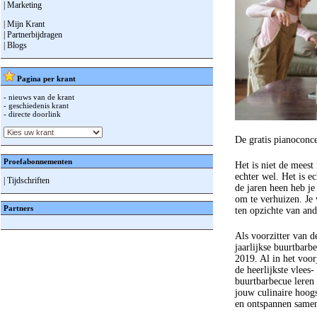
| Marketing
| Mijn Krant
| Partnerbijdragen
| Blogs
Pagina per krant
- nieuws van de krant
- geschiedenis krant
- directe doorlink
De gratis pianoconc
Proefabonnementen
Het is niet de meest
echter wel. Het is e
| Tijdschriften
de jaren heen heb je
om te verhuizen. Je 
Partners
ten opzichte van an
Als voorzitter van d
jaarlijkse buurtbarb
2019. Al in het voo
de heerlijkste vlees
buurtbarbecue leren
jouw culinaire hoogs
en ontspannen samen