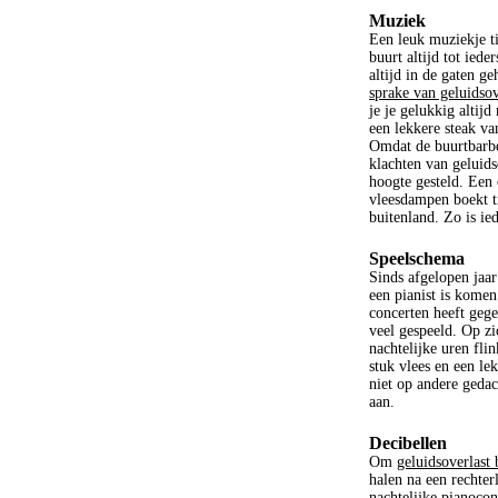
Muziek
Een leuk muziekje t
buurt altijd tot ied
altijd in de gaten g
sprake van geluidsov
je je gelukkig altij
een lekkere steak v
Omdat de buurtbarbec
klachten van geluid
hoogte gesteld. Een 
vleesdampen boekt ti
buitenland. Zo is ie
Speelschema
Sinds afgelopen jaar
een pianist is kome
concerten heeft gege
veel gespeeld. Op zi
nachtelijke uren fli
stuk vlees en een le
niet op andere geda
aan.
Decibellen
Om
geluidsoverlast
halen na een rechterl
nachtelijke pianoco