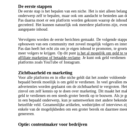
De eerste stappen
De eerste stap is het bepalen van een niche. Het is niet alleen belan
onderwerp zelf te bepalen, maar ook om aandacht te besteden aan d
Pas daarna moet er een platform worden gekozen waarop de inhou
gecreëerd. Het kunnen natuurlijk ook meerdere platforms zijn, even
aangepaste inhoud.
Vervolgens worden de eerste berichten gemaakt. De volgende stappe
opbouwen van een community met zoveel mogelijk volgers en inter
Pas dan heeft het echt zin om je eigen inhoud te promoten, te groei
meer volgers te krijgen. Op dit punt
is het al mogelijk om geld te v
affiliate marketing of betaalde reclame
. Je kunt ook geld verdienen
platforms zoals YouTube of Instagram.
Zichtbaarheid en marketing
Voor alle platforms en in elke niche geldt dat het zonder voldoende
bepaald bereik moeilijk is om geld te verdienen. In veel gevallen m
advertenties worden geplaatst om de zichtbaarheid te vergroten. He
zinvol om zelf kennis op te doen over marketing. Dit maakt het ma
geld te verdienen en een steeds groter bereik op te bouwen. Als je g
in een bepaald onderwerp, kun je samenwerken met andere bekend
hetzelfde veld. Gezamenlijke artikelen, wedstrijden of interviews zij
enkele van de mogelijkheden om een groter bereik en daarmee meer
genereren.
Optie: contentmaker voor bedrijven