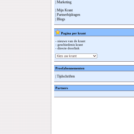
| Marketing
| Mijn Krant
| Partnerbijdragen
| Blogs
Pagina per krant
- nieuws van de krant
- geschiedenis krant
- directe doorlink
Proefabonnementen
| Tijdschriften
Partners