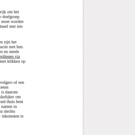
grijk om het
e doelgroep.
d moet worden
tueel met iets
n zijn het
actie met hen.
en en steeds
erdienen via
 met klikken op
 volgers of een
oeten
t is daarom
kkelijker om
oed thuis bent
e namen in
n slechts
 inkomsten te