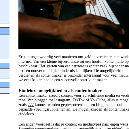
Er zijn tegenwoordig veel manieren om geld te verdienen met werk
internet. Van een kleine bijverdienste tot een hoofdinkomen, alle opt
beschikbaar. Het starten van een carrière is echter vaak bijzonder m
het een onoverkomelijke hindernis kan lijken. De mogelijkheid om 
verdienen als contentmaker is bijzonder interessant voor veel nieu
we eens kijken hoe je een succesvolle start kunt maken.
Eindeloze mogelijkheden als contentmaker
Een contentmaker creëert content voor verschillende media en verdi
mee. Van bloggen tot Instagram, TikTok of YouTube, alles is mogel
zoals
777
kunnen worden gepresenteerd op een blog, net als online 
bepaalde voedingssupplementen. De mogelijkheden als contentmake
eindeloos.
Een ander voordeel is dat je content en mediatypes naar eigen wens
Sommige contentmakers werken voornamelijk met korte video's, a