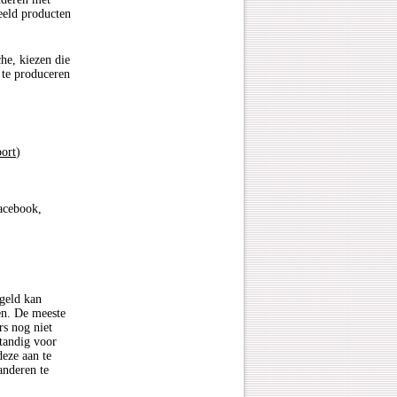
eeld producten
he, kiezen die
 te produceren
port
)
acebook,
geld kan
en. De meeste
s nog niet
standig voor
eze aan te
anderen te