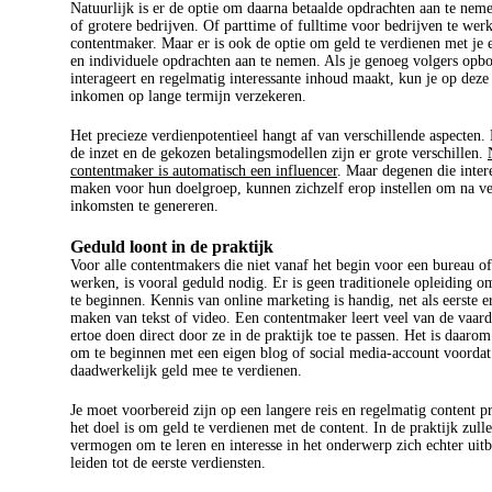
Natuurlijk is er de optie om daarna betaalde opdrachten aan te nem
of grotere bedrijven. Of parttime of fulltime voor bedrijven te werk
contentmaker. Maar er is ook de optie om geld te verdienen met je 
en individuele opdrachten aan te nemen. Als je genoeg volgers opb
interageert en regelmatig interessante inhoud maakt, kun je op deze
inkomen op lange termijn verzekeren.
Het precieze verdienpotentieel hangt af van verschillende aspecten. 
de inzet en de gekozen betalingsmodellen zijn er grote verschillen.
contentmaker is automatisch een influencer
. Maar degenen die inter
maken voor hun doelgroep, kunnen zichzelf erop instellen om na ve
inkomsten te genereren.
Geduld loont in de praktijk
Voor alle contentmakers die niet vanaf het begin voor een bureau of
werken, is vooral geduld nodig. Er is geen traditionele opleiding o
te beginnen. Kennis van online marketing is handig, net als eerste e
maken van tekst of video. Een contentmaker leert veel van de vaar
ertoe doen direct door ze in de praktijk toe te passen. Het is daarom
om te beginnen met een eigen blog of social media-account voordat 
daadwerkelijk geld mee te verdienen.
Je moet voorbereid zijn op een langere reis en regelmatig content p
het doel is om geld te verdienen met de content. In de praktijk zull
vermogen om te leren en interesse in het onderwerp zich echter uitb
leiden tot de eerste verdiensten.