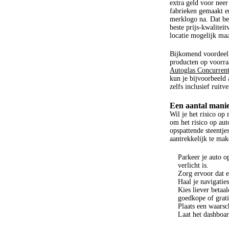
extra geld voor nee
fabrieken gemaakt en
merklogo na. Dat bet
beste prijs-kwalitei
locatie mogelijk maa
Bijkomend voordeel v
producten op voorraa
Autoglas Concurren
kun je bijvoorbeeld
zelfs inclusief ruitv
Een aantal manie
Wil je het risico op
om het risico op au
opspattende steentj
aantrekkelijk te ma
Parkeer je auto 
verlicht is.
Zorg ervoor dat e
Haal je navigaties
Kies liever betaa
goedkope of grati
Plaats een waarsc
Laat het dashboar