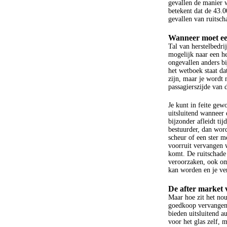
gevallen de manier w
betekent dat de 43.0
gevallen van ruitsch
Wanneer moet een
Tal van herstelbedrij
mogelijk naar een he
ongevallen anders bi
het wetboek staat da
zijn, maar je wordt 
passagierszijde van 
Je kunt in feite gew
uitsluitend wanneer d
bijzonder afleidt tij
bestuurder, dan wor
scheur of een ster 
voorruit vervangen 
komt. De ruitschade 
veroorzaken, ook om
kan worden en je ver
De after market 
Maar hoe zit het nou
goedkoop vervangen
bieden uitsluitend a
voor het glas zelf, m