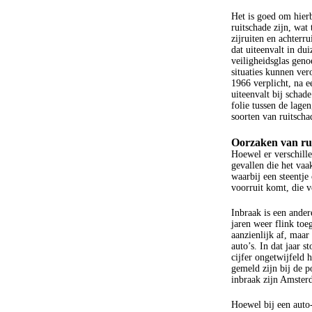
Het is goed om hierb
ruitschade zijn, wat
zijruiten en achterr
dat uiteenvalt in du
veiligheidsglas geno
situaties kunnen ver
1966 verplicht, na e
uiteenvalt bij schad
folie tussen de lage
soorten van ruitscha
Oorzaken van rui
Hoewel er verschille
gevallen die het vaa
waarbij een steentj
voorruit komt, die v
Inbraak is een ander
jaren weer flink to
aanzienlijk af, maar
auto’s. In dat jaar s
cijfer ongetwijfeld
gemeld zijn bij de po
inbraak zijn Amster
Hoewel bij een auto-i