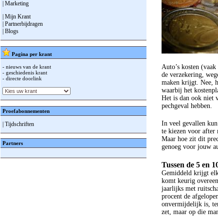
| Marketing
| Mijn Krant
| Partnerbijdragen
| Blogs
Pagina per krant
Auto’s kosten (vaak
- nieuws van de krant
- geschiedenis krant
de verzekering, weg
- directe doorlink
maken krijgt. Nee, 
waarbij het kostenpl
Het is dan ook niet 
pechgeval hebben.
Proefabonnementen
In veel gevallen kun
| Tijdschriften
te kiezen voor after 
Maar hoe zit dit pre
Partners
genoeg voor jouw a
Tussen de 5 en 1
Gemiddeld krijgt elk
komt keurig overeen 
jaarlijks met ruitsc
procent de afgelopen
onvermijdelijk is, te
zet, maar op die man