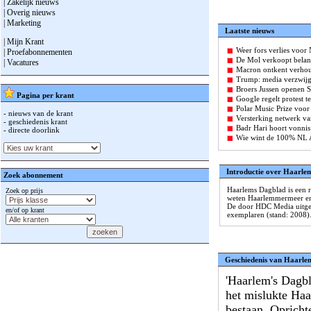
| Zakelijk nieuws
| Overig nieuws
| Marketing
Laatste nieuws
| Mijn Krant
Weer fors verlies voor
| Proefabonnementen
De Mol verkoopt belan
| Vacatures
Macron ontkent verho
Trump: media verzwijg
Broers Jussen openen
Pagina per krant
Google regelt protest 
Polar Music Prize voor
- nieuws van de krant
Versterking netwerk va
- geschiedenis krant
Badr Hari hoort vonnis
- directe doorlink
Wie wint de 100% NL 
Introductie over Haarle
Zoek abonnement
Haarlems Dagblad is een 
Zoek op prijs
weten Haarlemmermeer en 
De door HDC Media uitge
en/of op krant
exemplaren (stand: 2008)
Geschiedenis van Haarle
'Haarlem's Dagbl
het mislukte Haa
bestaan. Oprich