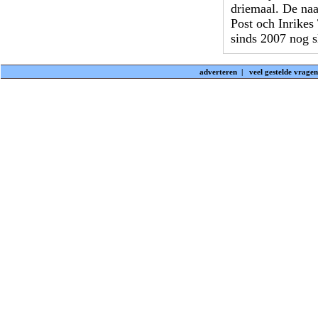
driemaal. De na
Post och Inrikes
sinds 2007 nog sl
adverteren
|
veel gestelde vragen