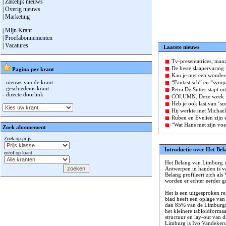
| Zakelijk nieuws
| Overig nieuws
| Marketing
| Mijn Krant
| Proefabonnementen
| Vacatures
Laatste nieuws
Tv-presentatrices, mann
De beste slaapervaring:
Pagina per krant
Kan je met een wonders
- nieuws van de krant
“Fantastisch” en “symp
- geschiedenis krant
Petra De Sutter stapt ui
- directe doorlink
COLUMN. Deze week wel
Heb je ook last van ‘s
Hij werkte met Michae
Ruben en Evelien zijn e
“Wat Hans met zijn voet
Zoek abonnement
Zoek op prijs
Introductie over Het Be
en/of op krant
Het Belang van Limburg is
Antwerpen in handen is v
Belang profileert zich als 
worden er echter eerder 
Het is een uitgesproken r
blad heeft een oplage van
dan 85% van de Limburgse
het kleinere tabloidforma
structuur en lay-out van 
Limburg is Ivo Vandeker