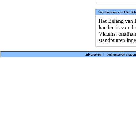
Geschiedenis van Het Be
Het Belang van L
handen is van de
Vlaams, onafhank
standpunten ing
adverteren
|
veel gestelde vragen