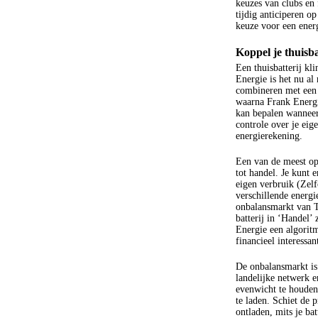
keuzes van clubs en 
tijdig anticiperen o
keuze voor een energ
Koppel je thuisb
Een thuisbatterij k
Energie is het nu al 
combineren met een sl
waarna Frank Energie
kan bepalen wanneer 
controle over je eig
energierekening.
Een van de meest op
tot handel. Je kunt 
eigen verbruik (Zel
verschillende energ
onbalansmarkt van Te
batterij in ‘Handel’ 
Energie een algorit
financieel interessan
De onbalansmarkt is 
landelijke netwerk e
evenwicht te houden.
te laden. Schiet de 
ontladen, mits je ba