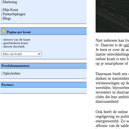
| Marketing
| Mijn Krant
| Partnerbijdragen
| Blogs
Pagina per krant
- nieuws van de krant
Niet iedereen kan li
- geschiedenis krant
tv. Daarom is de
onl
- directe doorlink
Je leest er over de a
laatste ontwikkelin
online krant is een 
op je smartphone of
Proefabonnementen
| Tijdschriften
Daarnaast biedt een 
duiken in statistieke
vernieuwingen op de
Partners
werelden, bijvoorbee
investeert in duurza
clubs die hun ambiti
duurzaamheid.
Ook heeft de online k
regelgeving en polit
energiewereld. Zo w
afbouw van de salde