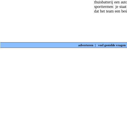
thuisbatterij een au
sporttermen: je staa
dat het team een bes
adverteren
|
veel gestelde vragen