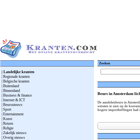
Zoeken
| Landelijke kranten
| Regionale kranten
| Belgische kranten
| Buitenland
| Binnenland
Beurs in Amsterdam licht
| Business & finance
| Internet & ICT
De aandelenbeurs in Amsterd
| Beursnieuws
winsten te zien op de koers
| Sport
hogere importheffingen had o
| Entertainment
| Kunst
| Reizen
| Religie
| Zakelijk nieuws
| Overig nieuws