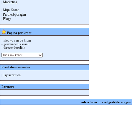
| Marketing
| Mijn Krant
| Partnerbijdragen
| Blogs
Pagina per krant
- nieuws van de krant
- geschiedenis krant
- directe doorlink
Proefabonnementen
| Tijdschriften
Partners
adverteren
|
veel gestelde vragen