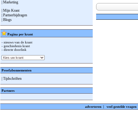
| Marketing
| Mijn Krant
| Partnerbijdragen
| Blogs
Pagina per krant
- nieuws van de krant
- geschiedenis krant
- directe doorlink
Proefabonnementen
| Tijdschriften
Partners
adverteren
|
veel gestelde vragen