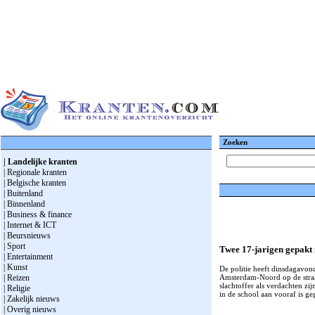
Zoeken
| Landelijke kranten
| Regionale kranten
| Belgische kranten
| Buitenland
| Binnenland
| Business & finance
| Internet & ICT
| Beursnieuws
| Sport
Twee 17-jarigen gepakt 
| Entertainment
| Kunst
De politie heeft dinsdagavon
Amsterdam-Noord op de straa
| Reizen
slachtoffer als verdachten zi
| Religie
in de school aan vooraf is ge
| Zakelijk nieuws
| Overig nieuws