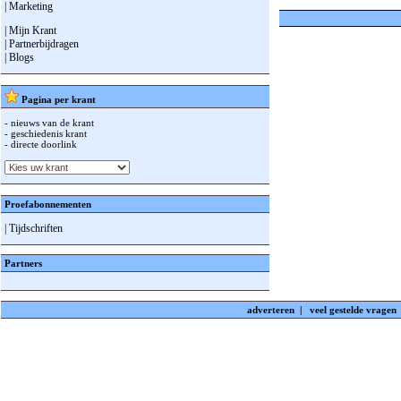
| Marketing
| Mijn Krant
| Partnerbijdragen
| Blogs
Pagina per krant
- nieuws van de krant
- geschiedenis krant
- directe doorlink
Proefabonnementen
| Tijdschriften
Partners
adverteren
|
veel gestelde vragen