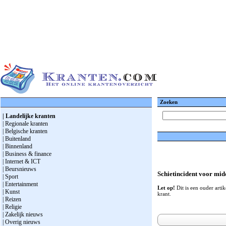
Zoeken
| Landelijke kranten
| Regionale kranten
| Belgische kranten
| Buitenland
| Binnenland
| Business & finance
| Internet & ICT
| Beursnieuws
Schietincident voor mid
| Sport
| Entertainment
Let op!
Dit is een ouder artik
| Kunst
krant.
| Reizen
| Religie
| Zakelijk nieuws
| Overig nieuws