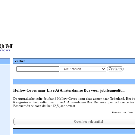
Zoeken
Zoeken
Hollow Coves naar Live At Amsterdamse Bos voor jubileumediti...
De Australische indie-folkband Hollow Coves komt deze zomer naar Nederland. Het d
6 augustus op het podium van Live At Amsterdamse Bos. De reeks openluchtconcerten
Bos viert dit seizoen dat het 12,5 jaar bestaat.
Kranten.com
, bron:
Open het hele artikel