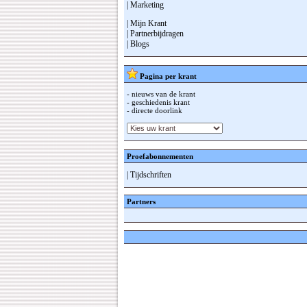
| Marketing
| Mijn Krant
| Partnerbijdragen
| Blogs
Pagina per krant
- nieuws van de krant
- geschiedenis krant
- directe doorlink
Proefabonnementen
| Tijdschriften
Partners