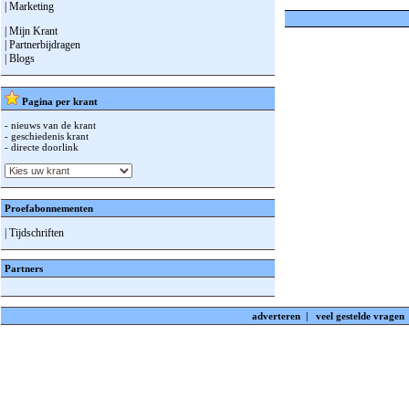
| Marketing
| Mijn Krant
| Partnerbijdragen
| Blogs
Pagina per krant
- nieuws van de krant
- geschiedenis krant
- directe doorlink
Proefabonnementen
| Tijdschriften
Partners
adverteren
|
veel gestelde vragen