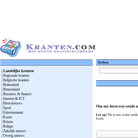
Zoeken
| Landelijke kranten
| Regionale kranten
| Belgische kranten
| Buitenland
| Binnenland
| Business & finance
| Internet & ICT
| Beursnieuws
Om me heen een weids ui
| Sport
| Entertainment
Let op!
Dit is een ouder artik
| Kunst
krant.
| Reizen
| Religie
| Zakelijk nieuws
| Overig nieuws