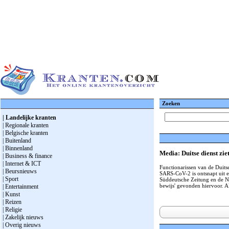
Zoeken
| Landelijke kranten
| Regionale kranten
| Belgische kranten
| Buitenland
| Binnenland
Media: Duitse dienst zie
| Business & finance
| Internet & ICT
Functionarissen van de Duitse
| Beursnieuws
SARS-CoV-2 is ontsnapt uit e
| Sport
Süddeutsche Zeitung en de Ne
bewijs' gevonden hiervoor. A
| Entertainment
| Kunst
| Reizen
| Religie
| Zakelijk nieuws
| Overig nieuws