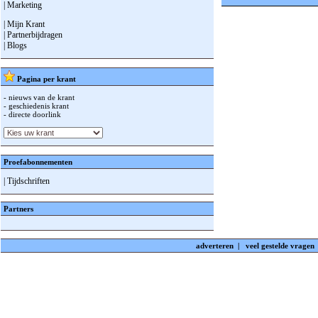
| Marketing
| Mijn Krant
| Partnerbijdragen
| Blogs
Pagina per krant
- nieuws van de krant
- geschiedenis krant
- directe doorlink
Proefabonnementen
| Tijdschriften
Partners
adverteren
|
veel gestelde vragen