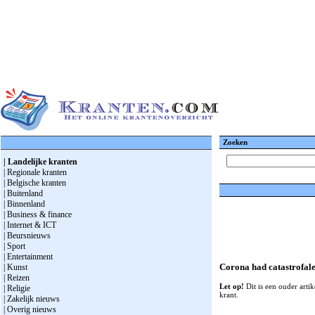
Zoeken
| Landelijke kranten
| Regionale kranten
| Belgische kranten
| Buitenland
| Binnenland
| Business & finance
| Internet & ICT
| Beursnieuws
| Sport
| Entertainment
Corona had catastrofale 
| Kunst
| Reizen
Let op!
Dit is een ouder artik
| Religie
krant.
| Zakelijk nieuws
| Overig nieuws