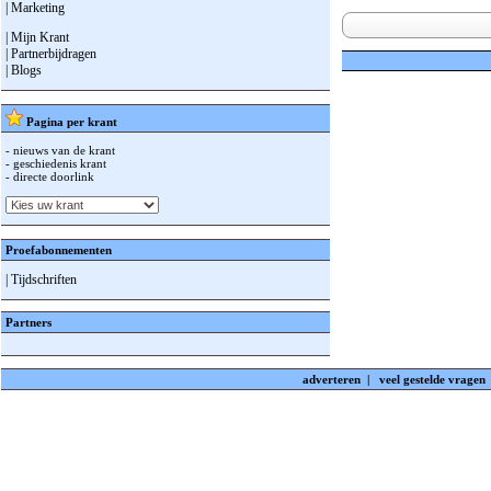
| Marketing
| Mijn Krant
| Partnerbijdragen
| Blogs
Pagina per krant
- nieuws van de krant
- geschiedenis krant
- directe doorlink
Proefabonnementen
| Tijdschriften
Partners
adverteren
|
veel gestelde vragen